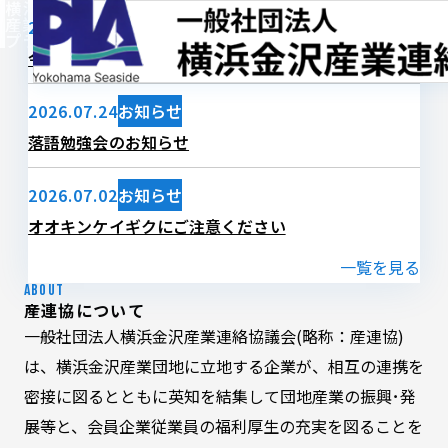
横浜金沢発、つながりで創る
産業発展
の
2026.08.06
お知らせ
プラットフォーム
令和８年 夏期休業のお知らせ
2026.07.24
お知らせ
落語勉強会のお知らせ
2026.07.02
お知らせ
オオキンケイギクにご注意ください
一覧を見る
ABOUT
産連協について
一般社団法人横浜金沢産業連絡協議会(略称：産連協)
は、横浜金沢産業団地に立地する企業が、相互の連携を
密接に図るとともに英知を結集して団地産業の振興･発
展等と、会員企業従業員の福利厚生の充実を図ることを